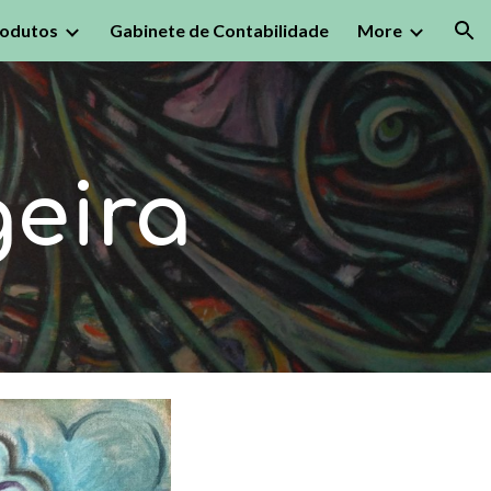
odutos
Gabinete de Contabilidade
More
ion
geira