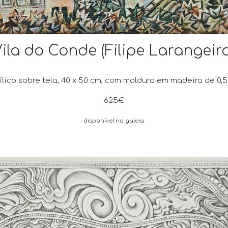
Vila do Conde
(Filipe Larangeir
ílico
sobre tela,
4
0 x
5
0 cm, com moldura em madeira de 0,
625
€
disponível
na galeia