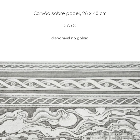
Carvão
sobre
papel
,
28
x
4
0 cm
37
5€
disponível na galeia