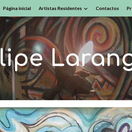
Página inicial
Artistas Residentes
Contactos
Pr
ip to main content
Skip to navigat
ilipe Laran