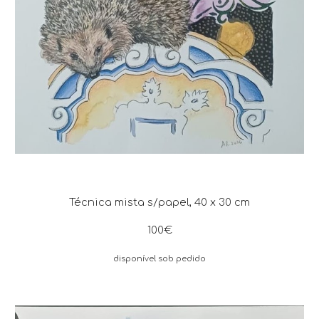
Técnica mista s/papel, 4
0
x 30 cm
1
0
0€
disponível sob pedido