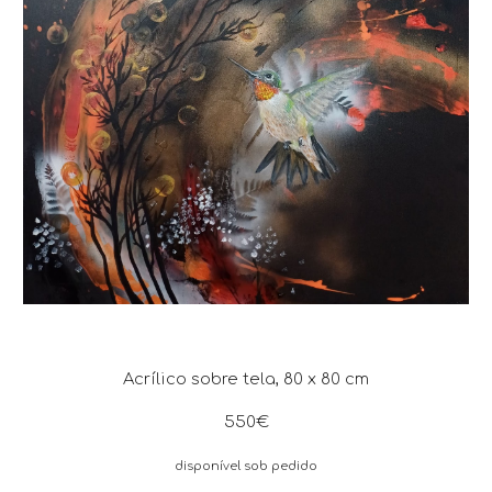
Acrílico sobre tela,
8
0 x 80 cm
55
0€
disponível sob pedido