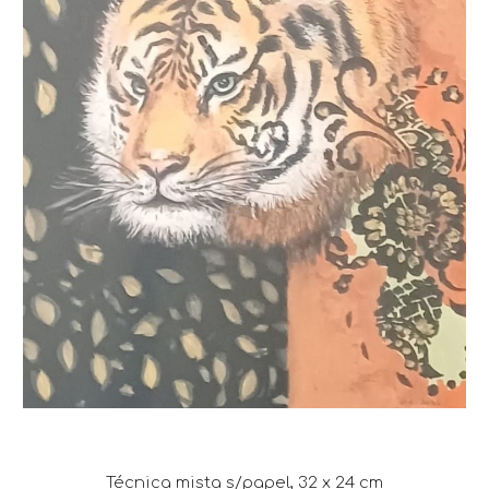
Técnica mista s/papel,
32
x
24
cm