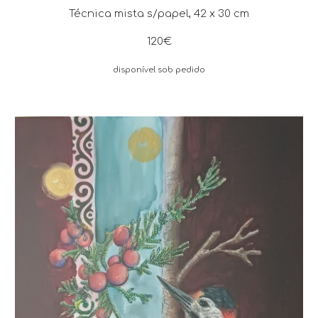
Técnica mista s/papel
,
42
x
3
0 cm
12
0€
disponível sob pedido