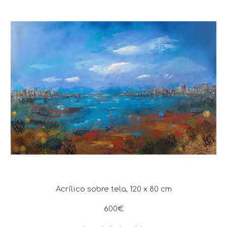
Acrílico sobre tela,
12
0 x
8
0 cm
60
0€