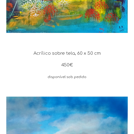
Acrílico sobre tela,
6
0 x
5
0 cm
45
0€
disponível
sob pedido