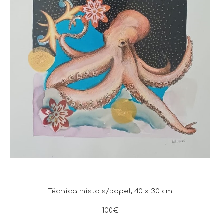
Técnica mista s/papel, 4
0
x 30 cm
1
0
0€