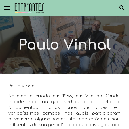
Skip to main content
Skip to navigation
Paulo Vinhal
Paulo Vinhal
Nascido e criado em 1965, em Vila do Conde,
cidade natal na qual sediou o seu atelier e
fundamentou muitos anos de artes em
variadíssimos campos, nas quais participaram
ativamente alguns dos artistas conterrâneos mais
influentes da sua geração, captou e divulgou toda