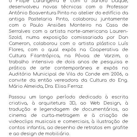
o Filipe Larangeira e com o Sandro Duque,
desenvolveu novas técnicas com o Professor
António Boaventura Pinto no atelier do edifício da
antiga Pastelaria Pinto, colaborou juntamente
com o Paulo Ansiães Monteiro na Casa de
Serralves com a artista norte-americana Lauren-
Szold, numa exposição comissariada por Dan
Cameron, colaborou com o artista plástico Luís
Flores, com o qual expôs na Cooperativa de
Cultura Filantrópica, na Póvoa de Varzim, o
trabalho intensivo de dois anos de pesquisa e
prática de arte contemporânea e expôs no
Auditório Municipal de Vila do Conde em 2006, a
convite da então vereadora da Cultura do Eng.
Mário Almeida, Dra. Elisa Ferraz.
Passou um longo período dedicado à escrita
criativa, à arquitetura 3D, ao Web Design, à
tradução e legendagem de documentários, ao
cinema de curta-metragem e à criação de
videoclips musicais e comerciais, à ilustração de
contos infantis, ao desenho de retratos em grafite
e ao design de mobiliário.